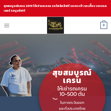
Skip
สุขสมบูรณ์เครน 2019 ให้เช่ารถเครน รถโฟล์คลิฟท์ รถกระเช้า รถเฮี๊ยบ รถเทรล
to
เลอร์ รถบูมลิฟท์
content
0
สุขสมบูรณ์
เครน
ให้เช่ารถเครน
10-500 ตัน
ในภาคตะวันออก
และทั่วประเทศไทย