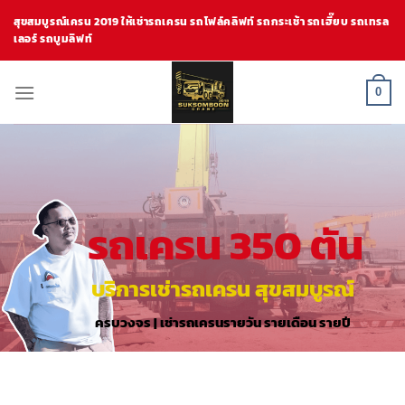
Skip
สุขสมบูรณ์เครน 2019 ให้เช่ารถเครน รถโฟล์คลิฟท์ รถกระเช้า รถเฮี๊ยบ รถเทรล
to
เลอร์ รถบูมลิฟท์
content
0
รถเครน 350 ตัน
บริการเช่ารถเครน สุขสมบูรณ์
ครบวงจร | เช่ารถเครนรายวัน รายเดือน รายปี