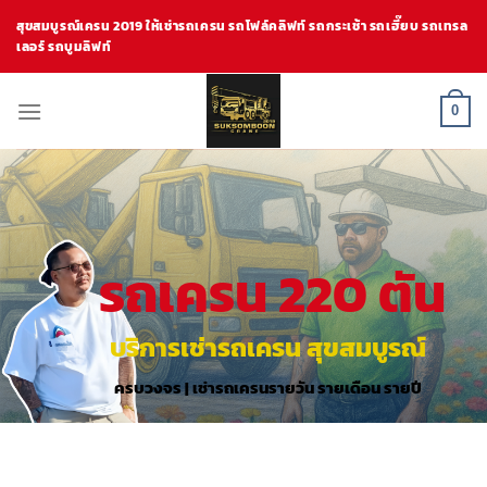
Skip
สุขสมบูรณ์เครน 2019 ให้เช่ารถเครน รถโฟล์คลิฟท์ รถกระเช้า รถเฮี๊ยบ รถเทรล
to
เลอร์ รถบูมลิฟท์
content
0
รถเครน 220 ตัน
บริการเช่ารถเครน สุขสมบูรณ์
ครบวงจร | เช่ารถเครนรายวัน รายเดือน รายปี