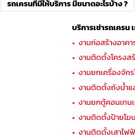
รถเครนที่มีให้บริการ มีขนาดอะไรบ้าง ?
บริการเช่ารถเครน 
งานก่อสร้างอาคา
งานติดตั้งโครงสร
งานยกเครื่องจัก
งานติดตั้งถังน้ำ
งานยกตู้คอนเทนเ
งานติดตั้งป้ายโ
งานติดตั้งเสาไฟฟ