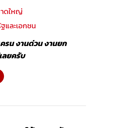
าดใหญ่
ัฐและเอกชน
เครน งานด่วน งานยก
้เลยครับ