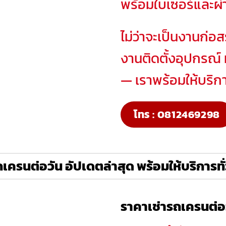
พร้อมใบเซอร์และ
ไม่ว่าจะเป็นงานก่อ
งานติดตั้งอุปกรณ์
— เราพร้อมให้บริก
โทร : 0812469298
เครนต่อวัน อัปเดตล่าสุด พร้อมให้บริการท
ราคาเช่ารถเครนต่อวั