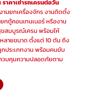
า
ราคาเช่ารถเครนต่อวัน
งานยกเครื่องจักร งานติดตั้ง
นยกตู้คอนเทนเนอร์ หรืองาน
ุขสมบูรณ์เครน พร้อมให้
ลายขนาด ตั้งแต่ 10 ตัน ถึง
ทุกประเภทงาน พร้อมคนขับ
นควบคุมความปลอดภัยตาม