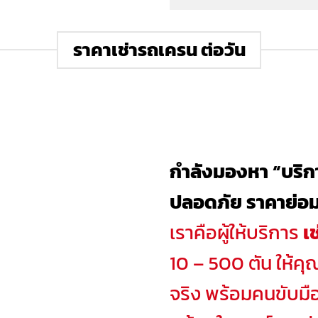
ราคาเช่ารถเครน ต่อวัน
กำลังมองหา “บริก
ปลอดภัย ราคาย่อม
เราคือผู้ให้บริการ
เ
10 – 500 ตัน ให้ค
จริง พร้อมคนขับมือ