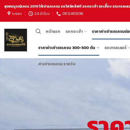
Skip
สุขสมบูรณ์เครน 2019 ให้เช่ารถเครน รถโฟล์คลิฟท์ รถกระเช้า รถเฮี๊ยบ รถเทรลเลอ
to
ระยอง
24 ชั่วโมง
0812469298
content
หน้าแรก
รถกระเช้า
ราคาค่าเช่ารถเครนต่อ
ราคาค่าเช่ารถเครน 300-500 ตัน
รถเทรลเลอร์
ค่าเช่ารถเครน รายวัน
ราคา