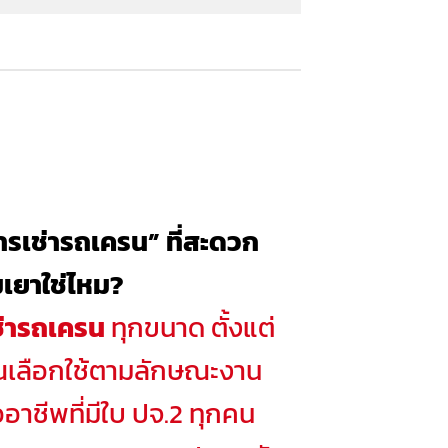
ารเช่ารถเครน” ที่สะดวก
เยาใช่ไหม?
ช่ารถเครน
ทุกขนาด ตั้งแต่
ุณเลือกใช้ตามลักษณะงาน
อาชีพที่มีใบ ปจ.2 ทุกคน