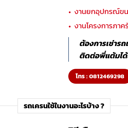
งานยกอุปกรณ์ขน
งานโครงการภาคร
ต้องการเช่ารถ
ติดต่อพี่แต้มได
โทร : 0812469298
รถเครนใช้ในงานอะไรบ้าง ?