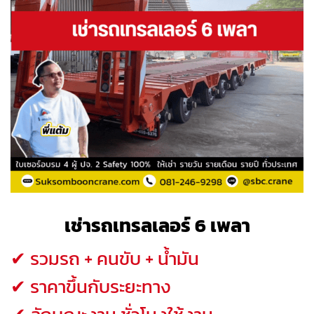
เช่ารถเทรลเลอร์ 6 เพลา
✔ รวมรถ + คนขับ + น้ำมัน
✔ ราคาขึ้นกับระยะทาง