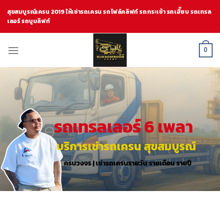
Skip
สุขสมบูรณ์เครน 2019 ให้เช่ารถเครน รถโฟล์คลิฟท์ รถกระเช้า รถเฮี๊ยบ รถเทรล
to
เลอร์ รถบูมลิฟท์
content
0
รถเทรลเลอร์ 6 เพลา
บริการเช่ารถเครน สุขสมบูรณ์
ครบวงจร | เช่ารถเครนรายวัน รายเดือน รายปี